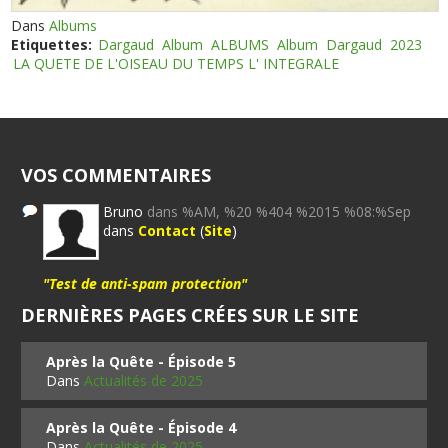
Dans
Albums
Etiquettes:
Dargaud
Album
ALBUMS
Album
Dargaud
2023
LA QUETE DE L'OISEAU DU TEMPS L' INTEGRALE
VOS COMMENTAIRES
Bruno
dans %AM, %20 %404 %2015 %08:%Sep
dans
Contact
(
Site
)
"Test de anti-spam protection"
DERNIÈRES PAGES CRÉES SUR LE SITE
Après la Quête - Épisode 5
Dans
Actualités de 2025
Après la Quête - Épisode 4
Dans
Actualités de 2025