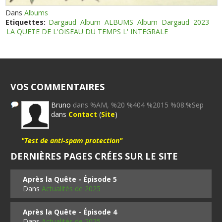
Dans
Albums
Etiquettes:
Dargaud
Album
ALBUMS
Album
Dargaud
2023
LA QUETE DE L'OISEAU DU TEMPS L' INTEGRALE
VOS COMMENTAIRES
Bruno
dans %AM, %20 %404 %2015 %08:%Sep
dans
Contact
(
Site
)
"Test de anti-spam protection"
DERNIÈRES PAGES CRÉES SUR LE SITE
Après la Quête - Épisode 5
Dans
Actualités de 2025
Après la Quête - Épisode 4
Dans
Actualités de 2025