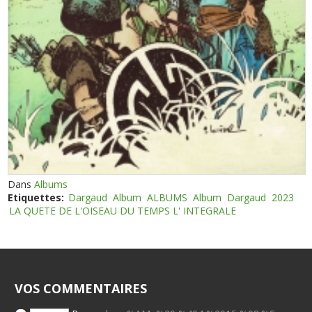
Dans
Albums
Etiquettes:
Dargaud
Album
ALBUMS
Album
Dargaud
2023
LA QUETE DE L'OISEAU DU TEMPS L' INTEGRALE
VOS COMMENTAIRES