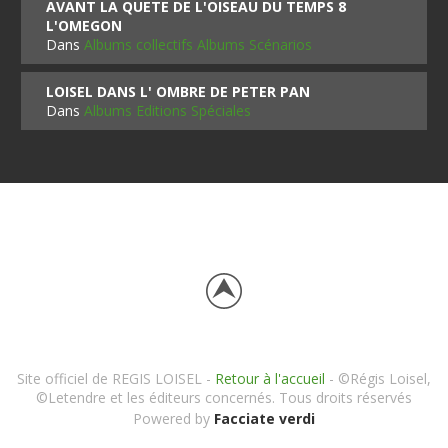
AVANT LA QUETE DE L'OISEAU DU TEMPS 8
L'OMEGON
Dans
Albums collectifs Albums Scénarios
LOISEL DANS L' OMBRE DE PETER PAN
Dans
Albums Editions Spéciales
Site officiel de REGIS LOISEL -
Retour à l'accueil
- ©Régis Loisel,
©Letendre et les éditeurs concernés. Tous droits réservés
Powered by
Facciate verdi