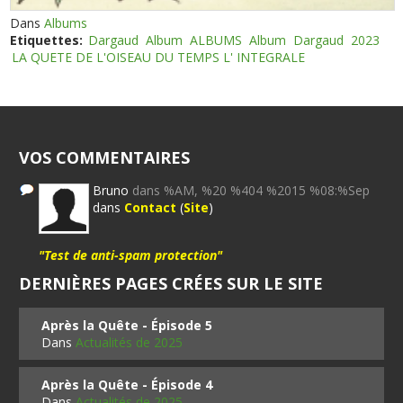
Dans
Albums
Etiquettes:
Dargaud
Album
ALBUMS
Album
Dargaud
2023
LA QUETE DE L'OISEAU DU TEMPS L' INTEGRALE
VOS COMMENTAIRES
Bruno
dans %AM, %20 %404 %2015 %08:%Sep
dans
Contact
(
Site
)
"Test de anti-spam protection"
DERNIÈRES PAGES CRÉES SUR LE SITE
Après la Quête - Épisode 5
Dans
Actualités de 2025
Après la Quête - Épisode 4
Dans
Actualités de 2025