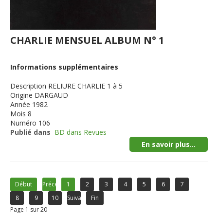
CHARLIE MENSUEL ALBUM N° 1
Informations supplémentaires
Description
RELIURE CHARLIE 1 à 5
Origine
DARGAUD
Année
1982
Mois
8
Numéro
106
Publié dans
BD dans Revues
En savoir plus...
Début
Précédent
1
2
3
4
5
6
7
8
9
10
Suivant
Fin
Page 1 sur 20