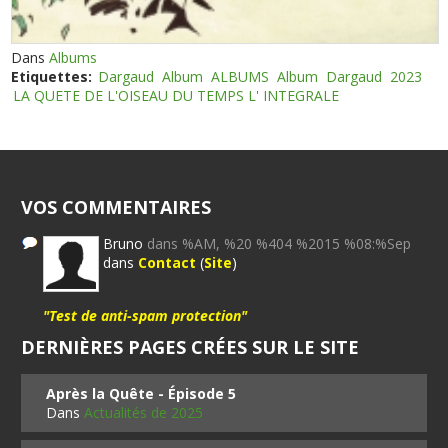
Dans
Albums
Etiquettes:
Dargaud
Album
ALBUMS
Album
Dargaud
2023
LA QUETE DE L'OISEAU DU TEMPS L' INTEGRALE
VOS COMMENTAIRES
Bruno
dans %AM, %20 %404 %2015 %08:%Sep
dans
Contact
(
Site
)
"Test de anti-spam protection"
DERNIÈRES PAGES CRÉES SUR LE SITE
Après la Quête - Épisode 5
Dans
Actualités de 2025