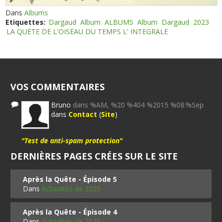
Dans
Albums
Etiquettes:
Dargaud
Album
ALBUMS
Album
Dargaud
2023
LA QUETE DE L'OISEAU DU TEMPS L' INTEGRALE
VOS COMMENTAIRES
Bruno
dans %AM, %20 %404 %2015 %08:%Sep
dans
Contact
(
Site
)
"Test de anti-spam protection"
DERNIÈRES PAGES CRÉES SUR LE SITE
Après la Quête - Épisode 5
Dans
Actualités de 2025
Après la Quête - Épisode 4
Dans
Actualités de 2025