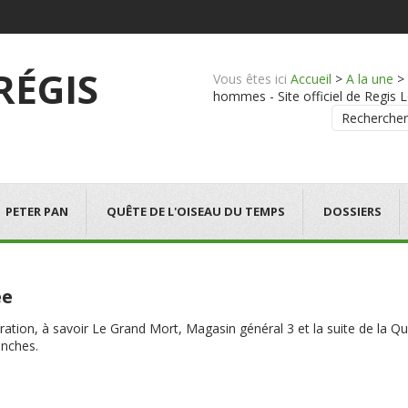
 RÉGIS
Vous êtes ici
Accueil
>
A la une
>
hommes - Site officiel de Regis L
Rechercher
PETER PAN
QUÊTE DE L'OISEAU DU TEMPS
DOSSIERS
ée
aration, à savoir Le Grand Mort, Magasin général 3 et la suite de la Q
nches.