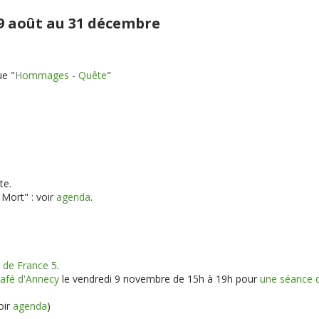
 29 août au 31 décembre
ue "
Hommages - Quête
"
te.
Mort" : voir
agenda
.
e de France 5
.
afé d'Annecy
le vendredi 9 novembre de 15h à 19h pour
une séance d
oir
agenda
)