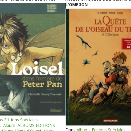
L'OMEGON
s Editions Spéciales
:
Album
ALBUMS EDITIONS
Dans
Albums Editions Spéciales
Album
Vents d'Ouest
Vents