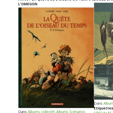
L'OMEGON
Dans
Album
Etiquettes
Dans
Albums collectifs Albums Scénarios
SPECIALES