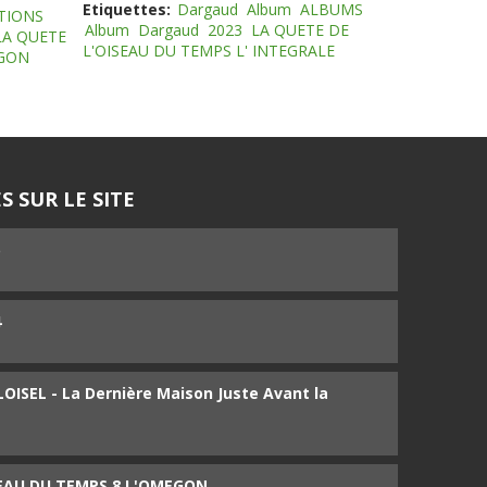
Etiquettes:
Dargaud
Album
ALBUMS
TIONS
Album
Dargaud
2023
LA QUETE DE
LA QUETE
L'OISEAU DU TEMPS L' INTEGRALE
EGON
S SUR LE SITE
5
4
ISEL - La Dernière Maison Juste Avant la
SEAU DU TEMPS 8 L'OMEGON