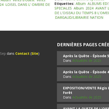
Etiquettes:
Album
ALBUMS EDI
24
LOISEL DANS L' OMBRE DE
SPECIALES
Album
2024
AVANT 
DE L'OISEAU DU TEMPS 8 L'OM
DARGAUD/LIBRAIRIE NATION
DERNIÈRES PAGES CRÉE
%Sep
dans
Contact
(
Site
)
Après la Quête - Épisode 
Dans
Actualités de 2025
Après la Quête - Épisode 
Dans
Actualités de 2025
EXPOSITION/VENTE Régis LO
Forêt
Dans
Actualités de 2025
AVANT LA QUETE DE L'OI