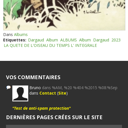
Dans
Albums
Etiquettes:
Dargaud
Album
ALBUMS
Album
Dargaud
2023
LA QUETE DE L'OISEAU DU TEMPS L' INTEGRALE
VOS COMMENTAIRES
Bruno
dans %AM, %20 %404 %2015 %08:%Sep
dans
Contact
(
Site
)
"Test de anti-spam protection"
DERNIÈRES PAGES CRÉES SUR LE SITE