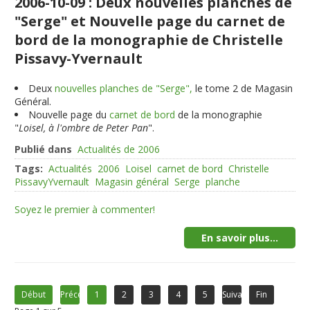
2006-10-09 : Deux nouvelles planches de
"Serge" et Nouvelle page du carnet de
bord de la monographie de Christelle
Pissavy-Yvernault
Deux
nouvelles planches de "Serge",
le tome 2 de Magasin
Général.
Nouvelle page du
carnet de bord
de la monographie
"
Loisel, à l'ombre de Peter Pan
".
Publié dans
Actualités de 2006
Tags:
Actualités
2006
Loisel
carnet de bord
Christelle
PissavyYvernault
Magasin général
Serge
planche
Soyez le premier à commenter!
En savoir plus...
Début
Précédent
1
2
3
4
5
Suivant
Fin