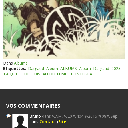
Dans
Albums
Etiquettes:
Dargaud
Album
ALBUMS
Album
Dargaud
2023
LA QUETE DE L'OISEAU DU TEMPS L' INTEGRALE
VOS COMMENTAIRES
Bruno
dans %AM, %20 %404 %2015 %08:%Sep
dans
Contact
(
Site
)