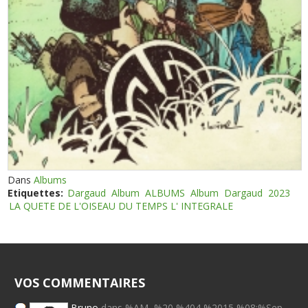
Dans
Albums
Etiquettes:
Dargaud
Album
ALBUMS
Album
Dargaud
2023
LA QUETE DE L'OISEAU DU TEMPS L' INTEGRALE
VOS COMMENTAIRES
Bruno
dans %AM, %20 %404 %2015 %08:%Sep