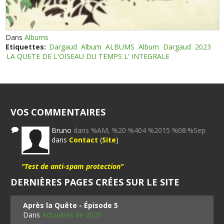
Dans
Albums
Etiquettes:
Dargaud
Album
ALBUMS
Album
Dargaud
2023
LA QUETE DE L'OISEAU DU TEMPS L' INTEGRALE
VOS COMMENTAIRES
Bruno
dans %AM, %20 %404 %2015 %08:%Sep
dans
Contact
(
Site
)
"Test de anti-spam protection"
DERNIÈRES PAGES CRÉES SUR LE SITE
Après la Quête - Épisode 5
Dans
Actualités de 2025