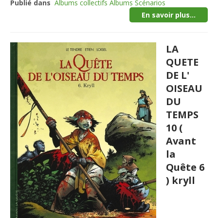
Publié dans
Albums collectifs Albums Scénarios
En savoir plus...
LA
QUETE
DE L'
OISEAU
DU
TEMPS
10 (
Avant
la
Quête 6
) kryll