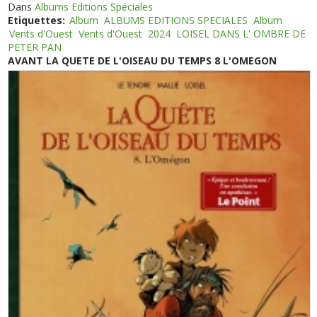
Dans
Albums Editions Spéciales
Etiquettes:
Album
ALBUMS EDITIONS SPECIALES
Album
Vents d'Ouest
Vents d'Ouest
2024
LOISEL DANS L' OMBRE DE
PETER PAN
AVANT LA QUETE DE L'OISEAU DU TEMPS 8 L'OMEGON