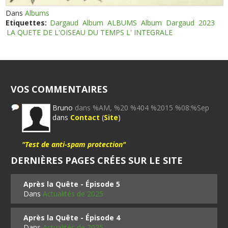
Dans
Albums
Etiquettes:
Dargaud
Album
ALBUMS
Album
Dargaud
2023
LA QUETE DE L'OISEAU DU TEMPS L' INTEGRALE
VOS COMMENTAIRES
Bruno
dans %AM, %20 %404 %2015 %08:%Sep
dans
Contact
(
Site
)
"Test de anti-spam protection"
DERNIÈRES PAGES CRÉES SUR LE SITE
Après la Quête - Épisode 5
Dans
Actualités de 2025
Après la Quête - Épisode 4
Dans
Actualités de 2025