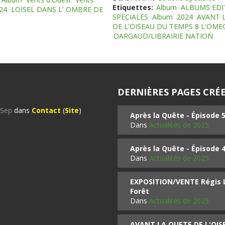
Etiquettes:
Album
ALBUMS EDI
24
LOISEL DANS L' OMBRE DE
SPECIALES
Album
2024
AVANT 
DE L'OISEAU DU TEMPS 8 L'OM
DARGAUD/LIBRAIRIE NATION
DERNIÈRES PAGES CRÉE
%Sep
dans
Contact
(
Site
)
Après la Quête - Épisode 
Dans
Actualités de 2025
Après la Quête - Épisode 
Dans
Actualités de 2025
EXPOSITION/VENTE Régis LO
Forêt
Dans
Actualités de 2025
AVANT LA QUETE DE L'OI