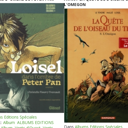
L'OMEGON
s Editions Spéciales
:
Album
ALBUMS EDITIONS
Dans
Albums Editions Spéciales
Album
Vents d'Ouest
Vents