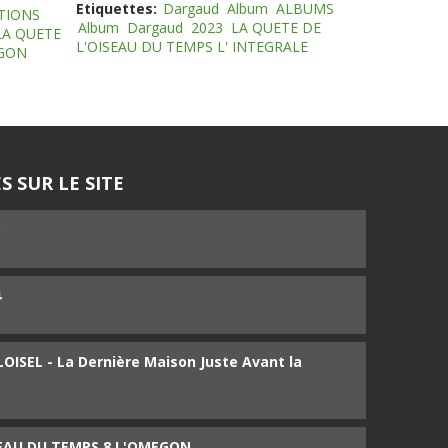
Etiquettes:
Dargaud
Album
ALBUMS
TIONS
Album
Dargaud
2023
LA QUETE DE
LA QUETE
L'OISEAU DU TEMPS L' INTEGRALE
EGON
S SUR LE SITE
5
4
ISEL - La Dernière Maison Juste Avant la
SEAU DU TEMPS 8 L'OMEGON