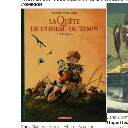
L'OMEGON
Dans
Album
Etiquettes
Dans
Albums collectifs Albums Scénarios
SPECIALES