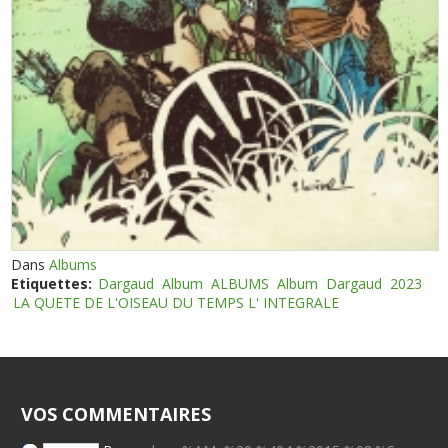
Dans
Albums
Etiquettes:
Dargaud
Album
ALBUMS
Album
Dargaud
2023
LA QUETE DE L'OISEAU DU TEMPS L' INTEGRALE
VOS COMMENTAIRES