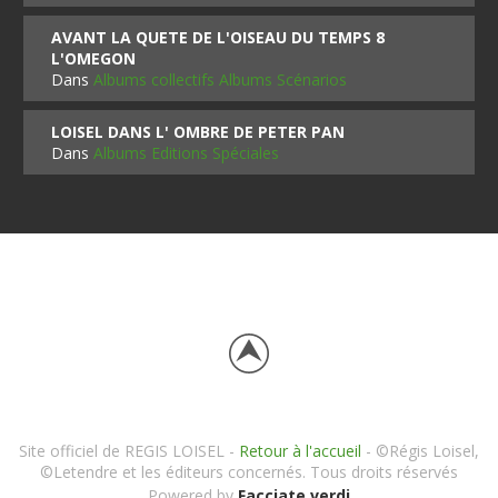
AVANT LA QUETE DE L'OISEAU DU TEMPS 8
L'OMEGON
Dans
Albums collectifs Albums Scénarios
LOISEL DANS L' OMBRE DE PETER PAN
Dans
Albums Editions Spéciales
Site officiel de REGIS LOISEL -
Retour à l'accueil
- ©Régis Loisel,
©Letendre et les éditeurs concernés. Tous droits réservés
Powered by
Facciate verdi