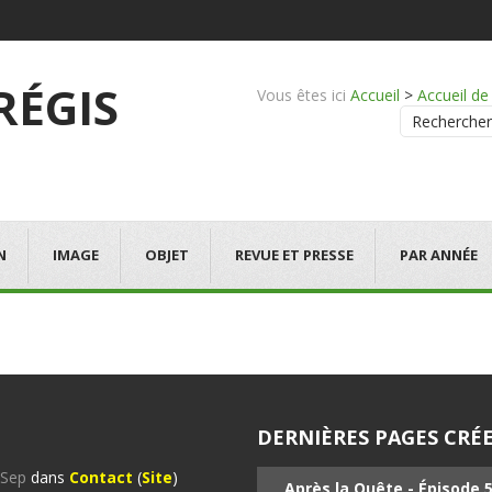
 RÉGIS
Vous êtes ici
Accueil
>
Accueil d
Rechercher
N
IMAGE
OBJET
REVUE ET PRESSE
PAR ANNÉE
DERNIÈRES PAGES CRÉE
%Sep
dans
Contact
(
Site
)
Après la Quête - Épisode 