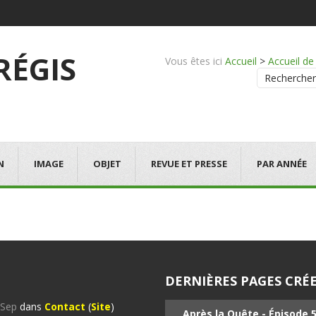
 RÉGIS
Vous êtes ici
Accueil
>
Accueil d
Rechercher
N
IMAGE
OBJET
REVUE ET PRESSE
PAR ANNÉE
DERNIÈRES PAGES CRÉE
%Sep
dans
Contact
(
Site
)
Après la Quête - Épisode 